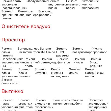
Ремонт платы
Обслуживание
Ремонт
Ремонт
Устранение
управления
внутреннего
внешнего
утечки
(восстановление)
блока
блока
хладогента
Замена
Демонтаж
Заправка
дренажной
кондиционера
фреоном
помпы
Очиститель воздуха
Проектор
Ремонт
Замена колеса
Замена
Замена
Замена
Чистка
блока
цветофильтров
DMD-чипа
HDMI
поляризатора
проектора
питания
разъема
Перепрошивка,
Ремонт
Замена
Замена
Замена
Замена
восстановление
системной
светодиода
фильтра
линзы
блока
ПО
платы
розжига
Ремонт
Замена
Замена
Ремонт
Замена
Ремонт
блока
блока
матрицы
системы
лампы
материнской
управления
питания
охлаждения
платы
Замена
балластера
Вытяжка
Замена
Замена
Замена
Замена ламп
Замена
Проверка
платы
угольных
диодных и
накаливания
кабеля
электроцепей
управления
фильтров
галогеновых
электронных
(мат.платы,
ламп
плат