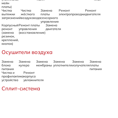
мейн
платы)
Чистка
Чистка
Замена
Ремонт
Ремонт
вытяжки
жёсткого
платы
электропроводки
двигателя
загрязнений
воздуховода
сенсорного
управления
Корпусный
Ремонт платы
Замена
ремонт
управления
двигателя
(замена
(восстановление)
резинок,
креплений,
кнопок)
Осушители воздуха
Замена
Замена
Замена
Замена
Замена
Замена
блока
кулера
мембраны
уплотнителя
излучателя
платы
питания
питания
Чистка и
Ремонт
профилактика
корпуса
устройства
увлажнителя
Сплит-система