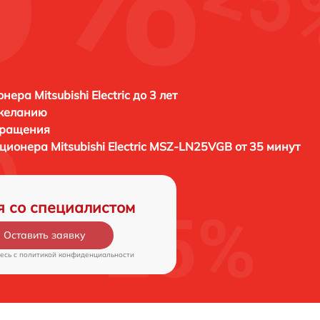
ера Mitsubishi Electric до 3 лет
 желанию
бращения
иционера
Mitsubishi Electric MSZ-LN25VGB от 35 минут
я со специалистом
Оставить заявку
есь c
политикой конфиденциальности