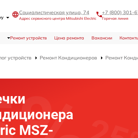
Социалистическая улица, 74
+7 (800) 301-
ону
Адрес сервисного центра Mitsubishi Electric
Горячая линия
Ремонт устройств
Цена ремонта
Вакансии
Контакт
лог устройств
Ремонт Кондиционеров
Ремонт Конд
ечки
ндиционера
tric MSZ-