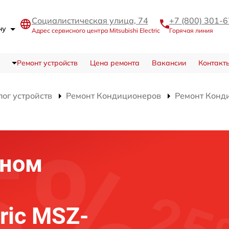
Социалистическая улица, 74
+7 (800) 301-
ону
Адрес сервисного центра Mitsubishi Electric
Горячая линия
Ремонт устройств
Цена ремонта
Вакансии
Контакт
лог устройств
Ремонт Кондиционеров
Ремонт Конд
оном
tric MSZ-