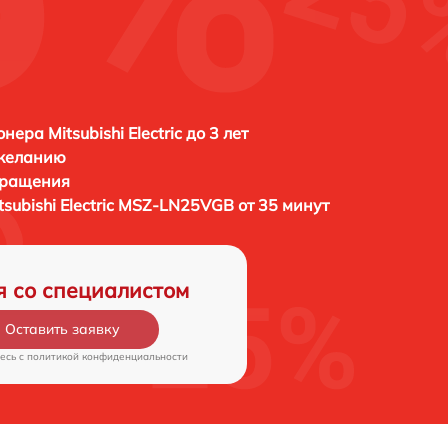
ера Mitsubishi Electric до 3 лет
 желанию
бращения
tsubishi Electric MSZ-LN25VGB от 35 минут
я со специалистом
Оставить заявку
есь c
политикой конфиденциальности