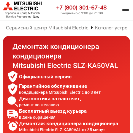
+7 (800) 301-67-48
Ежедневно с 9:00 до 21:00
Сервисный центр Mitsubishi
Electric
в Ростове-на-Дону
Сервисный центр Mitsubishi Electric
Каталог устройс
Демонтаж кондиционера
кондиционера
Mitsubishi Electric SLZ-KA50VAL
Официальный сервис
Гарантийное обслуживание
кондиционера Mitsubishi Electric до 3 лет
Диагностика за наш счет,
ремонт по желанию
Бесплатный выезд курьера
в день обращения
Демонтаж кондиционера кондиционера
Mitsubishi Electric SLZ-KA50VAL от 35 минут