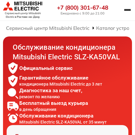
+7 (800) 301-67-48
Ежедневно с 9:00 до 21:00
Сервисный центр Mitsubishi
Electric
в Ростове-на-Дону
Сервисный центр Mitsubishi Electric
Каталог устройс
Обслуживание кондиционера
Mitsubishi Electric SLZ-KA50VAL
Официальный сервис
Гарантийное обслуживание
кондиционера Mitsubishi Electric до 3 лет
Диагностика за наш счет,
ремонт по желанию
Бесплатный выезд курьера
в день обращения
Обслуживание кондиционера
Mitsubishi Electric SLZ-KA50VAL от 35 минут