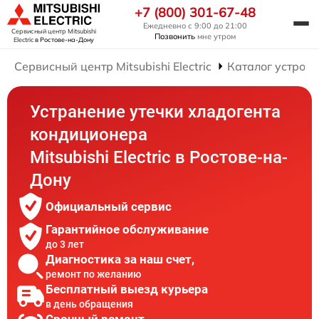
+7 (800) 301-67-48
Ежедневно с 9:00 до 21:00
Сервисный центр Mitsubishi
Позвонить
мне утром
Electric
в Ростове-на-Дону
Сервисный центр Mitsubishi Electric
Каталог устройс
Устранение утечки хладогента
кондиционера
Mitsubishi Electric в Ростове-на-
Дону
Официальный сервис
Гарантийное обслуживание
до 3 лет
Диагностика за наш счет,
ремонт по желанию
Бесплатный выезд курьера
в день обращения
Срочный ремонт