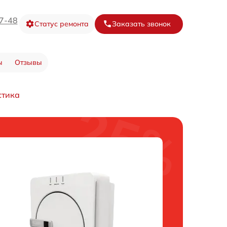
67-48
Статус ремонта
Заказать звонок
ы
Отзывы
стика