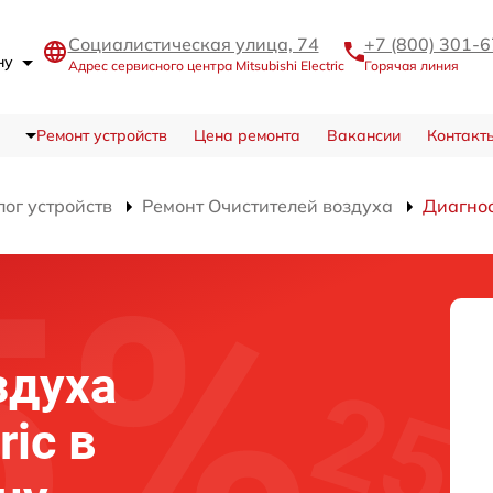
Социалистическая улица, 74
+7 (800) 301-
ону
Адрес сервисного центра Mitsubishi Electric
Горячая линия
Ремонт устройств
Цена ремонта
Вакансии
Контакт
лог устройств
Ремонт Очистителей воздуха
Диагно
здуха
ric в