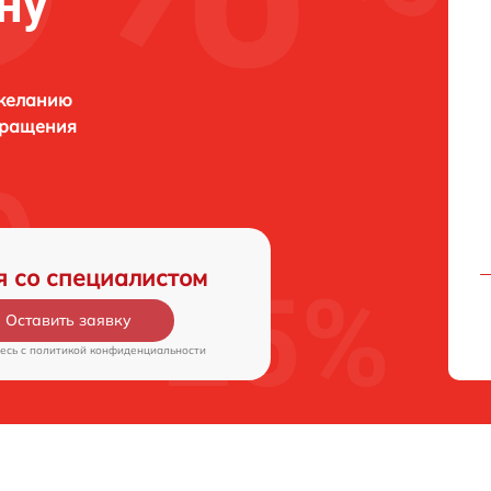
ну
 желанию
бращения
я со специалистом
Оставить заявку
есь c
политикой конфиденциальности