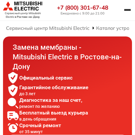
+7 (800) 301-67-48
Ежедневно с 9:00 до 21:00
Сервисный центр Mitsubishi
Electric
в Ростове-на-Дону
Сервисный центр Mitsubishi Electric
Каталог устройс
Замена мембраны -
Mitsubishi Electric в Ростове-на-
Дону
Официальный сервис
Гарантийное обслуживание
до 3 лет
Диагностика за наш счет,
ремонт по желанию
Бесплатный выезд курьера
в день обращения
Срочный ремонт
от 35 минут