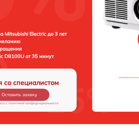
 Mitsubishi Electric до 3 лет
 желанию
бращения
tric D8100U от 35 минут
я со специалистом
Оставить заявку
есь c
политикой конфиденциальности