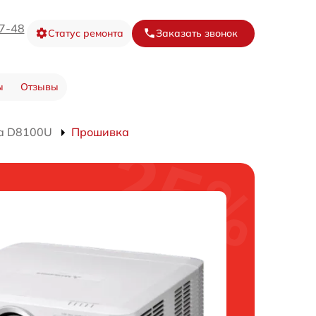
67-48
Статус ремонта
Заказать звонок
ы
Отзывы
а D8100U
Прошивка