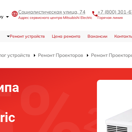
Социалистическая улица, 74
+7 (800) 301-
ону
Адрес сервисного центра Mitsubishi Electric
Горячая линия
Ремонт устройств
Цена ремонта
Вакансии
Контакт
лог устройств
Ремонт Проекторов
Ремонт Проектор
ипа
ric