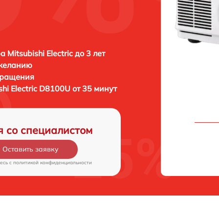
 Mitsubishi Electric до 3 лет
 желанию
бращения
shi Electric D8100U от 35 минут
я со специалистом
Оставить заявку
есь c
политикой конфиденциальности