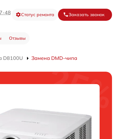
67-48
Статус ремонта
Заказать звонок
ы
Отзывы
а D8100U
Замена DMD-чипа