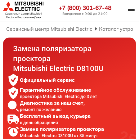
+7 (800) 301-67-48
Ежедневно с 9:00 до 21:00
Сервисный центр Mitsubishi
Electric
в Ростове-на-Дону
Сервисный центр Mitsubishi Electric
Каталог устройс
Замена поляризатора
проектора
Mitsubishi Electric D8100U
Официальный сервис
Гарантийное обслуживание
проектора Mitsubishi Electric до 3 лет
Диагностика за наш счет,
ремонт по желанию
Бесплатный выезд курьера
в день обращения
Замена поляризатора проектора
Mitsubishi Electric D8100U от 35 минут