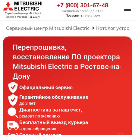
+7 (800) 301-67-48
Ежедневно с 9:00 до 21:00
Сервисный центр Mitsubishi
Позвонить
мне утром
Electric
в Ростове-на-Дону
Сервисный центр Mitsubishi Electric
Каталог устройс
Перепрошивка,
восстановление ПО проектора
Mitsubishi Electric в Ростове-на-
Дону
Официальный сервис
Гарантийное обслуживание
до 3 лет
Диагностика за наш счет,
ремонт по желанию
Бесплатный выезд курьера
в день обращения
Срочный ремонт