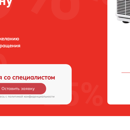
ну
 желанию
бращения
я со специалистом
Оставить заявку
есь c
политикой конфиденциальности