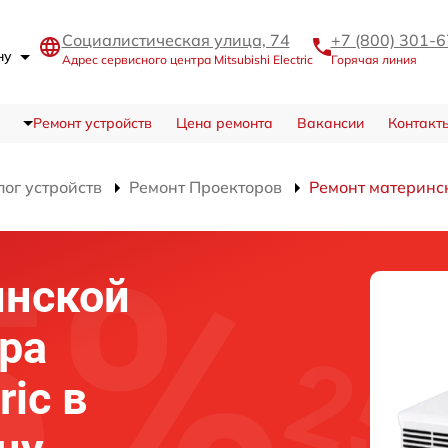
Социалистическая улица, 74
+7 (800) 301-
ону
Адрес сервисного центра Mitsubishi Electric
Горячая линия
Ремонт устройств
Цена ремонта
Вакансии
Контакт
лог устройств
Ремонт Проекторов
Ремонт материнс
инской
ра
ric в