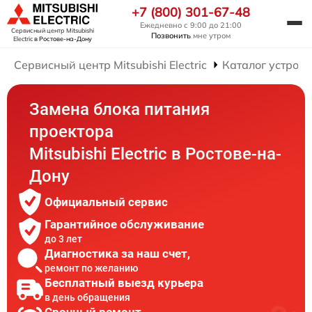
+7 (800) 301-67-48
Ежедневно с 9:00 до 21:00
Сервисный центр Mitsubishi
Позвонить
мне утром
Electric
в Ростове-на-Дону
Сервисный центр Mitsubishi Electric
Каталог устройс
Замена блока питания
проектора
Mitsubishi Electric в Ростове-на-
Дону
Официальный сервис
Гарантийное обслуживание
до 3 лет
Диагностика за наш счет,
ремонт по желанию
Бесплатный выезд курьера
в день обращения
Срочный ремонт