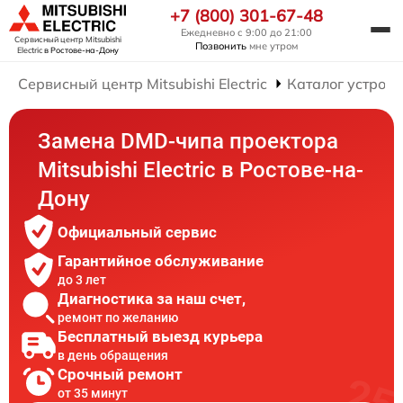
+7 (800) 301-67-48
Ежедневно с 9:00 до 21:00
Сервисный центр Mitsubishi
Позвонить
мне утром
Electric
в Ростове-на-Дону
Сервисный центр Mitsubishi Electric
Каталог устройс
Замена DMD-чипа проектора
Mitsubishi Electric в Ростове-на-
Дону
Официальный сервис
Гарантийное обслуживание
до 3 лет
Диагностика за наш счет,
ремонт по желанию
Бесплатный выезд курьера
в день обращения
Срочный ремонт
от 35 минут