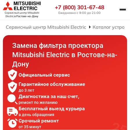
+7 (800) 301-67-48
Ежедневно с 9:00 до 21:00
Сервисный центр Mitsubishi
Electric
в Ростове-на-Дону
Сервисный центр Mitsubishi Electric
Каталог устройс
Замена фильтра проектора
Mitsubishi Electric в Ростове-на-
Дону
Официальный сервис
Гарантийное обслуживание
до 3 лет
Диагностика за наш счет,
ремонт по желанию
Бесплатный выезд курьера
в день обращения
Срочный ремонт
от 35 минут