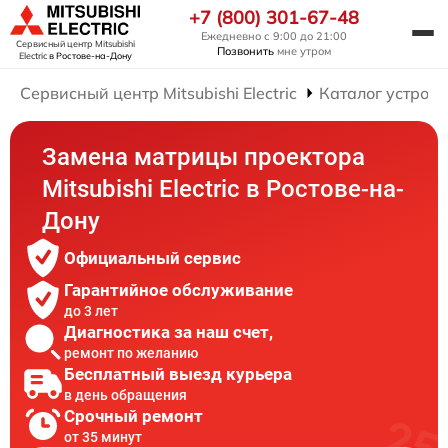
+7 (800) 301-67-48
Ежедневно с 9:00 до 21:00
Сервисный центр Mitsubishi
Позвонить
мне утром
Electric
в Ростове-на-Дону
Сервисный центр Mitsubishi Electric
Каталог устройс
Замена матрицы проектора
Mitsubishi Electric в Ростове-на-
Дону
Официальный сервис
Гарантийное обслуживание
до 3 лет
Диагностика за наш счет,
ремонт по желанию
Бесплатный выезд курьера
в день обращения
Срочный ремонт
от 35 минут