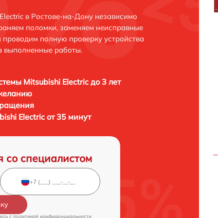
Electric в Ростове-на-Дону независимо
траняем поломки, заменяем неисправные
и проводим полную проверку устройства
а выполненные работы.
темы Mitsubishi Electric до 3 лет
 желанию
бращения
ishi Electric от 35 минут
я со специалистом
вку
есь c
политикой конфиденциальности