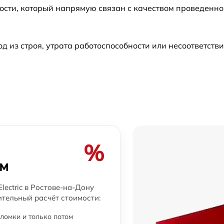
ости, который напрямую связан с качеством проведенн
из строя, утрата работоспособности или несоответств
%
ем
lectric в Ростове-на-Дону
ительный расчёт стоимости:
ломки и только потом