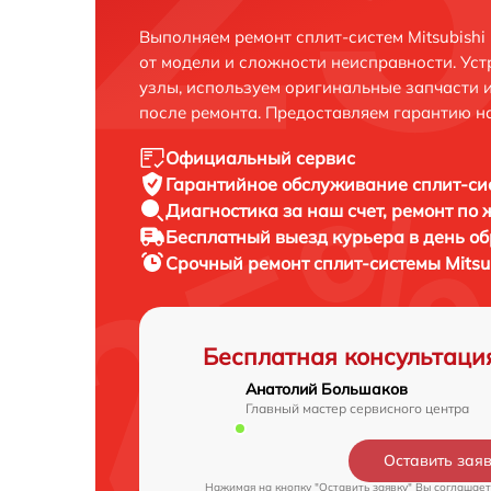
Выполняем ремонт сплит-систем Mitsubishi 
от модели и сложности неисправности. Ус
узлы, используем оригинальные запчасти 
после ремонта. Предоставляем гарантию н
Официальный сервис
Гарантийное обслуживание
сплит-сис
Диагностика за наш счет,
ремонт по
Бесплатный выезд курьера
в день о
Срочный ремонт
сплит-системы Mitsub
Бесплатная консультаци
Анатолий Большаков
Главный мастер сервисного центра
Оставить зая
Нажимая на кнопку "Оставить заявку" Вы соглашает