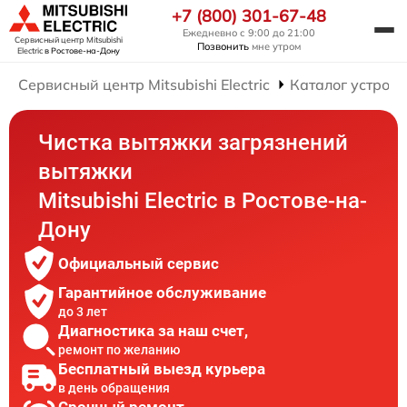
+7 (800) 301-67-48
Ежедневно с 9:00 до 21:00
Сервисный центр Mitsubishi
Позвонить
мне утром
Electric
в Ростове-на-Дону
Сервисный центр Mitsubishi Electric
Каталог устройс
Чистка вытяжки загрязнений
вытяжки
Mitsubishi Electric в Ростове-на-
Дону
Официальный сервис
Гарантийное обслуживание
до 3 лет
Диагностика за наш счет,
ремонт по желанию
Бесплатный выезд курьера
в день обращения
Срочный ремонт