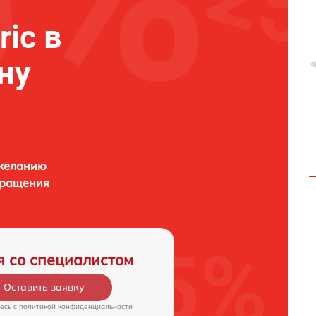
ric в
ну
 желанию
бращения
я со специалистом
Оставить заявку
есь c
политикой конфиденциальности