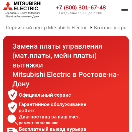
+7 (800) 301-67-48
Ежедневно с 9:00 до 21:00
Сервисный центр Mitsubishi
Electric
в Ростове-на-Дону
Сервисный центр Mitsubishi Electric
Каталог устройс
Замена платы управления
(мат.платы, мейн платы)
вытяжки
Mitsubishi Electric в Ростове-на-
Дону
Официальный сервис
Гарантийное обслуживание
до 3 лет
Диагностика за наш счет,
ремонт по желанию
Бесплатный выезд курьера