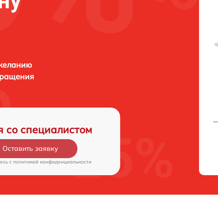
ну
 желанию
бращения
я со специалистом
Оставить заявку
есь c
политикой конфиденциальности